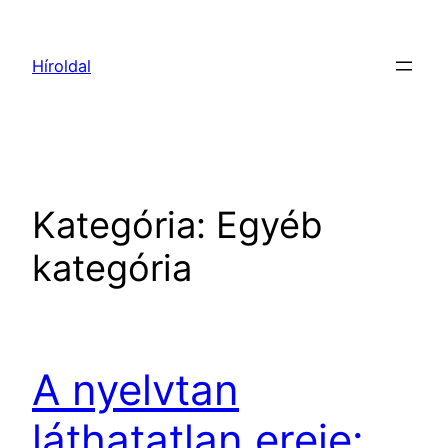
Ugrás
a
Híroldal
tartalomhoz
Kategória:
Egyéb
kategória
A nyelvtan
láthatatlan ereje: