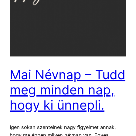
Mai Névnap – Tudd
meg minden nap,
hogy ki ünnepli.
Igen sokan szentelnek nagy figyelmet annak,
hogy ma éppen milyen névnap van. Egyes