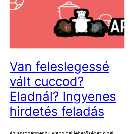
Van feleslegessé
vált cuccod?
Eladnál? Ingyenes
hirdetés feladás
Az apronepper.hu weboldal lehetőséget kínál