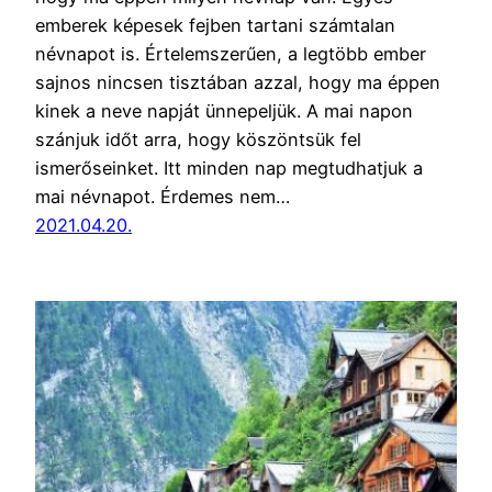
emberek képesek fejben tartani számtalan
névnapot is. Értelemszerűen, a legtöbb ember
sajnos nincsen tisztában azzal, hogy ma éppen
kinek a neve napját ünnepeljük. A mai napon
szánjuk időt arra, hogy köszöntsük fel
ismerőseinket. Itt minden nap megtudhatjuk a
mai névnapot. Érdemes nem…
2021.04.20.