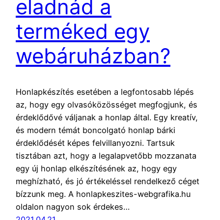
eladnád a
terméked egy
webáruházban?
Honlapkészítés esetében a legfontosabb lépés
az, hogy egy olvasóközösséget megfogjunk, és
érdeklődővé váljanak a honlap által. Egy kreatív,
és modern témát boncolgató honlap bárki
érdeklődését képes felvillanyozni. Tartsuk
tisztában azt, hogy a legalapvetőbb mozzanata
egy új honlap elkészítésének az, hogy egy
meghízható, és jó értékeléssel rendelkező céget
bízzunk meg. A honlapkeszites-webgrafika.hu
oldalon nagyon sok érdekes…
2021.04.21.