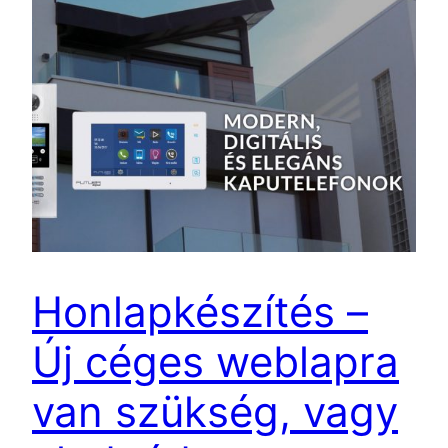
Honlapkészítés –
Új céges weblapra
van szükség, vagy