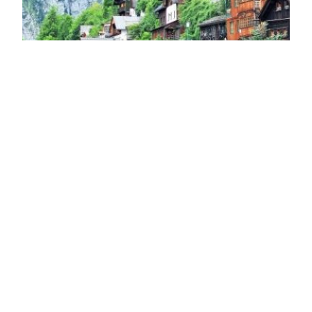
Szeretnél új állást?
Ausztriai Munkák
nálunk!