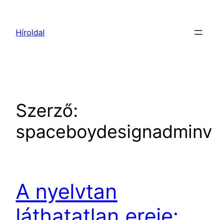
Ugrás
a
Híroldal
tartalomhoz
Szerző:
spaceboydesignadminv
A nyelvtan
láthatatlan ereje: