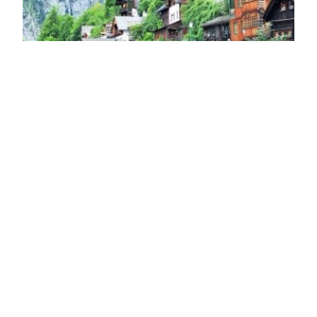
Szeretnél új állást?
Ausztriai Munkák
nálunk!