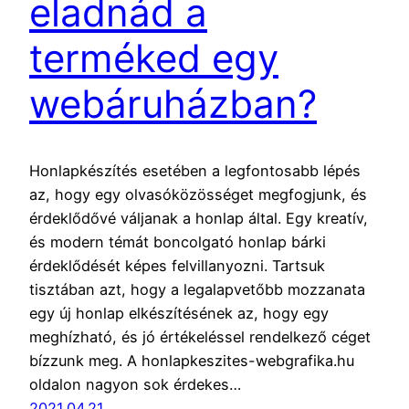
eladnád a
terméked egy
webáruházban?
Honlapkészítés esetében a legfontosabb lépés
az, hogy egy olvasóközösséget megfogjunk, és
érdeklődővé váljanak a honlap által. Egy kreatív,
és modern témát boncolgató honlap bárki
érdeklődését képes felvillanyozni. Tartsuk
tisztában azt, hogy a legalapvetőbb mozzanata
egy új honlap elkészítésének az, hogy egy
meghízható, és jó értékeléssel rendelkező céget
bízzunk meg. A honlapkeszites-webgrafika.hu
oldalon nagyon sok érdekes…
2021.04.21.