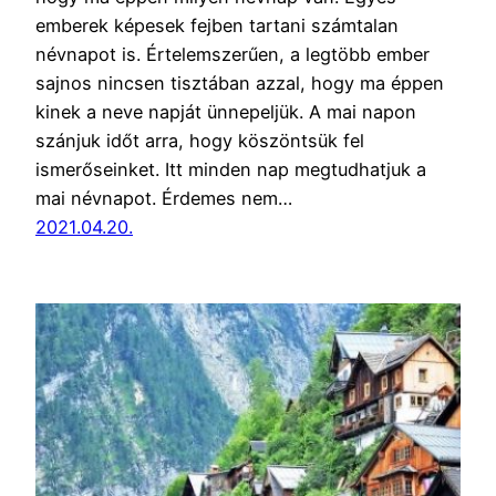
emberek képesek fejben tartani számtalan
névnapot is. Értelemszerűen, a legtöbb ember
sajnos nincsen tisztában azzal, hogy ma éppen
kinek a neve napját ünnepeljük. A mai napon
szánjuk időt arra, hogy köszöntsük fel
ismerőseinket. Itt minden nap megtudhatjuk a
mai névnapot. Érdemes nem…
2021.04.20.