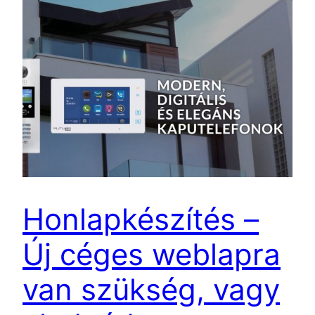
Honlapkészítés –
Új céges weblapra
van szükség, vagy