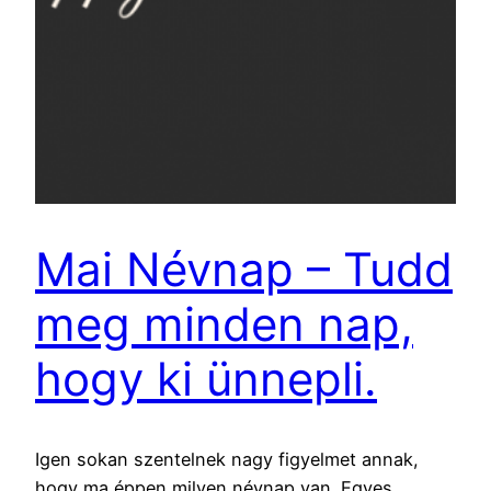
Mai Névnap – Tudd
meg minden nap,
hogy ki ünnepli.
Igen sokan szentelnek nagy figyelmet annak,
hogy ma éppen milyen névnap van. Egyes