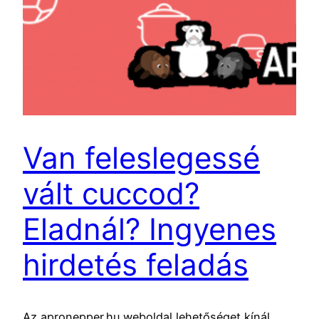
Van feleslegessé
vált cuccod?
Eladnál? Ingyenes
hirdetés feladás
Az apronepper.hu weboldal lehetőséget kínál